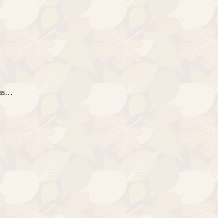
ijas…