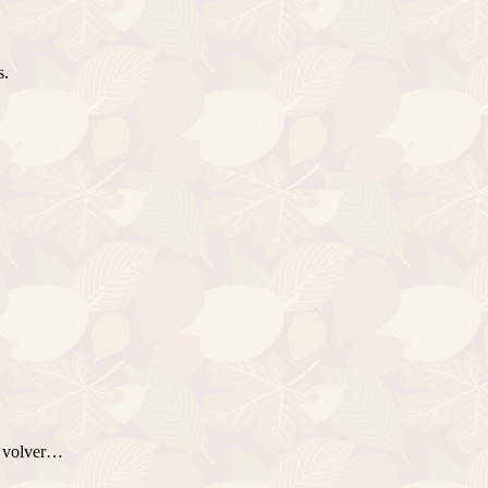
s.
ra volver…