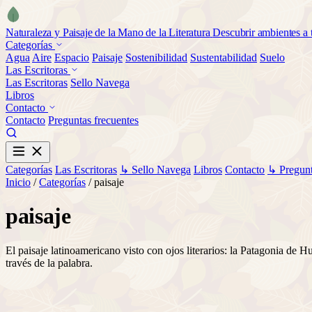
Naturaleza y Paisaje de la Mano de la Literatura
Descubrir ambientes a t
Categorías
Agua
Aire
Espacio
Paisaje
Sostenibilidad
Sustentabilidad
Suelo
Las Escritoras
Las Escritoras
Sello Navega
Libros
Contacto
Contacto
Preguntas frecuentes
Categorías
Las Escritoras
↳ Sello Navega
Libros
Contacto
↳ Pregunt
Inicio
/
Categorías
/
paisaje
paisaje
El paisaje latinoamericano visto con ojos literarios: la Patagonia d
través de la palabra.