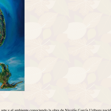
 arte y el ambiente conociendo la obra de Nicolás García Uriburu na