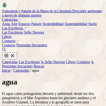
Naturaleza y Paisaje de la Mano de la Literatura
Descubrir ambientes
a través de distintos autores
Categorías
Agua
Aire
Espacio
Paisaje
Sostenibilidad
Sustentabilidad
Suelo
Las Escritoras
Las Escritoras
Sello Navega
Libros
Contacto
Contacto
Preguntas frecuentes
Categorías
Las Escritoras
↳ Sello Navega
Libros
Contacto
↳
Preguntas frecuentes
Buscar
Inicio
/
Categorías
/
agua
agua
El agua como protagonista literaria y ambiental: desde los ríos
patagónicos y el Mar Argentino hasta los glaciares andinos y el
Acuífero Guaraní. La literatura y la geografía se unen para