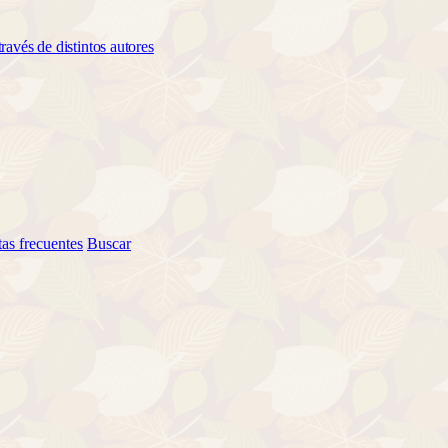
ravés de distintos autores
as frecuentes
Buscar