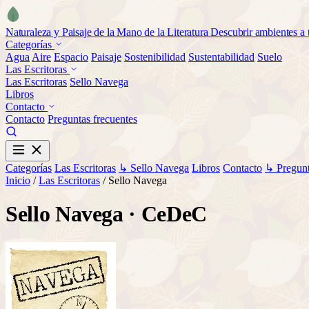
Naturaleza y Paisaje de la Mano de la Literatura
Descubrir ambientes a t
Categorías
Agua
Aire
Espacio
Paisaje
Sostenibilidad
Sustentabilidad
Suelo
Las Escritoras
Las Escritoras
Sello Navega
Libros
Contacto
Contacto
Preguntas frecuentes
Categorías
Las Escritoras
↳ Sello Navega
Libros
Contacto
↳ Pregunt
Inicio
/
Las Escritoras
/
Sello Navega
Sello Navega · CeDeC