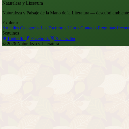
Naturaleza y Literatura
Naturaleza y Paisaje de la Mano de la Literatura — descubrí ambientes 
Explorar
Artículos
Categorías
Las Escritoras
Libros
Contacto
Preguntas frecue
Seguinos
LinkedIn
Facebook
X / Twitter
©
2026
Naturaleza y Literatura