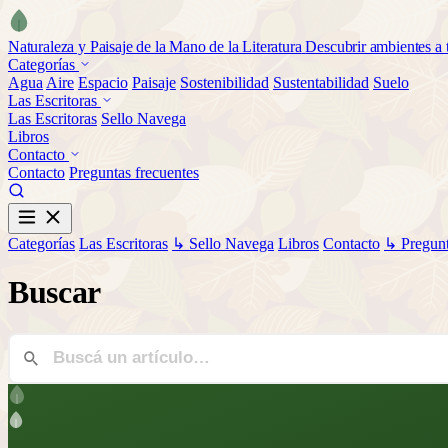
Naturaleza y Paisaje de la Mano de la Literatura
Descubrir ambientes a t
Categorías
Agua
Aire
Espacio
Paisaje
Sostenibilidad
Sustentabilidad
Suelo
Las Escritoras
Las Escritoras
Sello Navega
Libros
Contacto
Contacto
Preguntas frecuentes
Categorías
Las Escritoras
↳ Sello Navega
Libros
Contacto
↳ Pregunt
Buscar